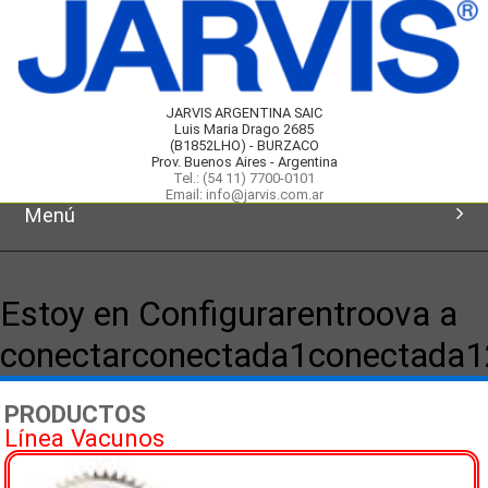
JARVIS ARGENTINA SAIC
Luis Maria Drago 2685
(B1852LHO) - BURZACO
Prov. Buenos Aires - Argentina
Tel.: (54 11) 7700-0101
Email: info@jarvis.com.ar
Menú
Inicio
Estoy en Configurarentroova a
Productos
conectarconectada1conectada
Novedades
PRODUCTOS
Línea Vacunos
Servicios